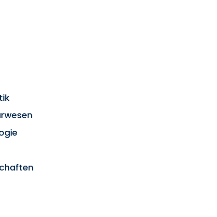
tik
urwesen
ogie
chaften