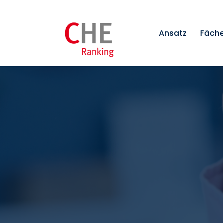
Ansatz
Fäch